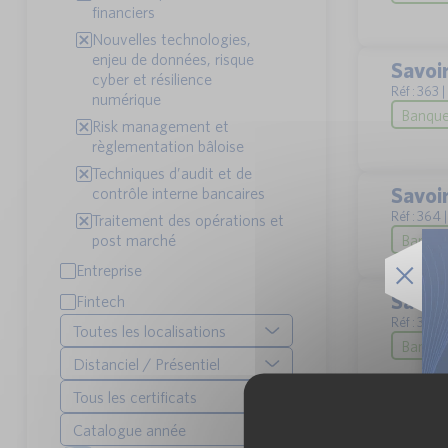
financiers
Nouvelles technologies,
enjeu de données, risque
Savoir
cyber et résilience
Réf : 363 
numérique
Banque 
Risk management et
règlementation bâloise
Techniques d’audit et de
Savoi
contrôle interne bancaires
Réf : 364
Traitement des opérations et
post marché
Banque 
Entreprise
Savoi
Fintech
Réf : 365
Toutes les localisations
Banque 
Distanciel / Présentiel
Tous les certificats
Condui
Catalogue année