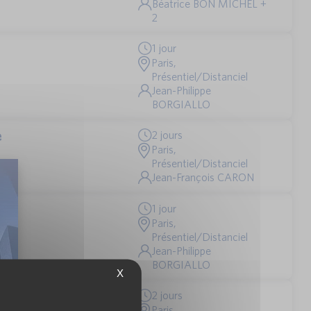
Béatrice BON MICHEL +
2
1 jour
Paris,
Présentiel/Distanciel
Jean-Philippe
BORGIALLO
e
2 jours
Paris,
Présentiel/Distanciel
Jean-François CARON
1 jour
Paris,
Présentiel/Distanciel
Jean-Philippe
BORGIALLO
X
sein des
2 jours
Paris,