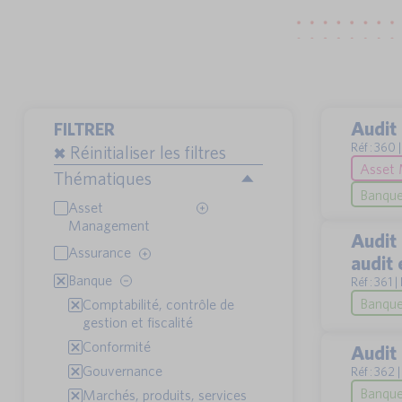
Audit 
FILTRER
Réf : 360
Réinitialiser les filtres
Asset 
Thématiques
Banque 
Asset
Management
Audit
Assurance
audit 
Banque
Réf : 361 
Banque 
Comptabilité, contrôle de
gestion et fiscalité
Conformité
Audit 
Gouvernance
Réf : 362 
Banque 
Marchés, produits, services