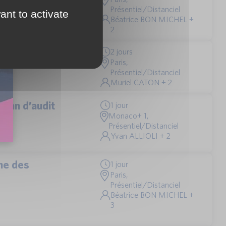
Présentiel/Distanciel
ant to activate
Béatrice BON MICHEL +
2
2 jours
Paris,
Présentiel/Distanciel
Muriel CATON + 2
plan d’audit
1 jour
Monaco+ 1,
Présentiel/Distanciel
Yvan ALLIOLI + 2
rne des
1 jour
Paris,
Présentiel/Distanciel
Béatrice BON MICHEL +
3