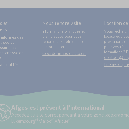
s et
Nous rendre visite
Location de
ers
Informations pratiques et
Vous recherch
plan d’accès pour vous
locaux équipé
 informés des
rendre dans notre centre
prestations de 
du secteur
de formation.
pour vos réun
ssurance –
formations ? Pl
c l’analyse de
Coordonnées et accès
contact@af
s.
En savoir plu
 actualités
Afges est présent à l’international
Accédez au site correspondant à votre zone géographiq
Luxembourg
Maroc
Afrique