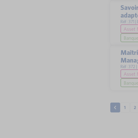
Savoir
adapté
Réf : 371 
Asset 
Banque 
Maîtri
Manag
Réf : 372 
Asset 
Banque 
1
2