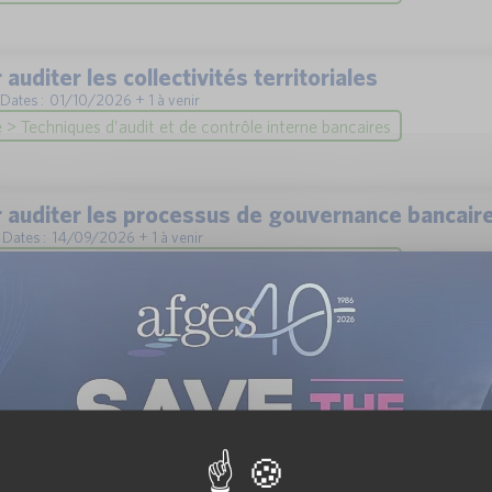
 auditer les collectivités territoriales
| Dates : 01/10/2026 + 1 à venir
> Techniques d’audit et de contrôle interne bancaires
r auditer les processus de gouvernance bancair
 | Dates : 14/09/2026 + 1 à venir
> Techniques d’audit et de contrôle interne bancaires
r auditer les SEM, HLM, associations
 | Dates : 02/10/2026 + 1 à venir
> Techniques d’audit et de contrôle interne bancaires
re efficacement une mission d’audit interne au 