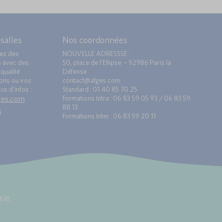
 salles
Nos coordonnées
ez des
NOUVELLE ADRESSSE :
s avec des
50, place de l’Ellipse – 92986 Paris la
qualité
Défense
ions ou vos
contact@afges.com
us d’infos :
Standard : 01 40 85 70 25
ges.com
Formations Intra : 06 83 59 05 93 / 06 83 59
.
88 13
s
Formations Inter : 06 83 59 20 11
ue.