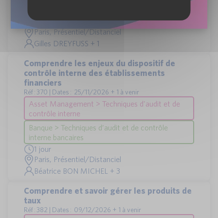
Asset Management > Gestion d'actifs
1 jour
Paris, Présentiel/Distanciel
Gilles DREYFUSS + 1
Comprendre les enjeux du dispositif de
contrôle interne des établissements
financiers
Réf : 370 | Dates : 25/11/2026 + 1 à venir
Asset Management > Techniques d'audit et de
contrôle interne
Banque > Techniques d’audit et de contrôle
interne bancaires
1 jour
Paris, Présentiel/Distanciel
Béatrice BON MICHEL + 3
Comprendre et savoir gérer les produits de
taux
Réf : 382 | Dates : 09/12/2026 + 1 à venir