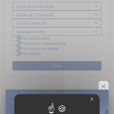
Toutes les localisations
Distanciel / Présentiel
Tous les certificats
Catalogue année
Formations intra
Formations réglementaires
Formations en anglais
Nouveauté
Audit du risque opérationnel : évaluer et
X
challenger les dispositifs
Réf : 360 | Dates : 23/09/2026 + 1 à venir
Asset Management > Techniques d'audit et de