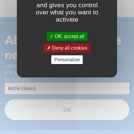
and gives you control
over what you want to
activate
Abonnez-vous à notre
OK, accept all
Deny all cookies
newsletter !
Personalize
Laissez-nous votre email pour recevoir les articles
d'analyse de nos experts et les actualités de nos
formations.
OK