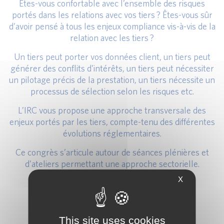
Êtes-vous confortable avec l’ensemble des risques
portés dans les relations avec vos tiers ? Êtes-vous sûr
d’avoir pensé à tous les enjeux compliance vis-à-vis de la
relation avec les tiers ?
Un tiers peut porter vos données client, un tiers peut
générer des conflits d’intérêts, un tiers peut nécessiter
un pilotage précis de la prestation, un tiers nécessite un
processus de sélection selon les risques etc.
L’IRC vous propose une approche transversale des
enjeux portés par les tiers, compte-tenu des différentes
évolutions réglementaires.
Ce congrès s’articule autour de séances plénières et
d’ateliers permettant une approche sectorielle.
X
Plus d’infos sur le Programme
This site uses cookies
Inscrivez-vous à notre conférence