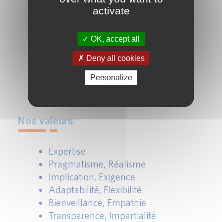
tutelle.
activate
Accompagnement des acteurs
étrangers, agréés par leur autorité
OK, accept all
locale, qui souhaitent exercer en
Deny all cookies
France pour obtenir un « passeport
européen ».
Personalize
Nos valeurs
Expertise
Pragmatisme, Réalisme
Implication, Exigence
Adaptabilité, Flexibilité
Bienveillance, Empathie
Transparence, Impartialité