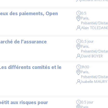
njeux des paiements, Open
0.5
Paris,
Présentiel/Distan
Alain TOLEDAN
marché de l'assurance
0,5 jour
Paris,
Présentiel/Distan
David BOYER
es différents comités et le
3h30
Paris,
Présentiel/Distan
Isabelle MAURY 
pétit aux risques pour
0.5 jour
Paris,