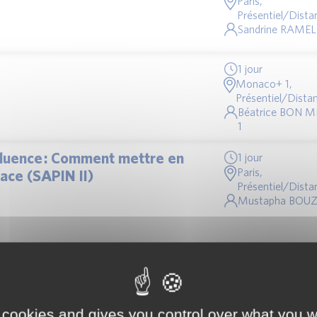
Paris,
Présentiel/Distan
Sandrine RAMEL
1 jour
Monaco+ 1,
Présentiel/Distan
Béatrice BON M
1
influence : Comment mettre en
1 jour
Paris,
ace (SAPIN II)
Présentiel/Distan
Mustapha BOU
és critiques (Third-party Risk
1 jour
Monaco+ 1,
onnes pratiques
Présentiel/Distan
 cookies and gives you control over what you w