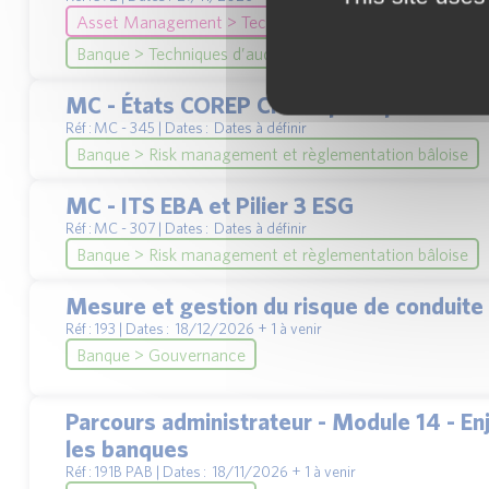
Asset Management > Techniques d'audit et de contrôle 
Banque > Techniques d’audit et de contrôle interne banca
MC - États COREP CRR3 : principales évol
Réf : MC - 345 | Dates : Dates à définir
Banque > Risk management et règlementation bâloise
MC - ITS EBA et Pilier 3 ESG
Réf : MC - 307 | Dates : Dates à définir
Banque > Risk management et règlementation bâloise
Mesure et gestion du risque de conduite
Réf : 193 | Dates : 18/12/2026 + 1 à venir
Banque > Gouvernance
Parcours administrateur - Module 14 - Enj
les banques
Réf : 191B PAB | Dates : 18/11/2026 + 1 à venir