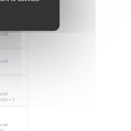
2
nciel
nciel
ciel
SON + 2
ciel
UD