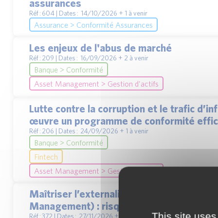
assurances
Réf : 604 | Dates : 14/10/2026 + 1 à venir
Assurance > Conformité Assurances
Les enjeux de l'abus de marché
Réf : 209 | Dates : 16/09/2026 + 2 à venir
Banque > Conformité
Asset Management > Gestion d'actifs
Lutte contre la corruption et le trafic d’
œuvre un programme de conformité effic
Réf : 206 | Dates : 24/09/2026 + 1 à venir
Banque > Conformité
Fintech
Asset Management > Gestion d'actifs
Maîtriser l’externalisation de vos activit
Management) : risques, supervision et b
This site uses
Réf : 372 | Dates : 27/11/2026 + 2 à venir