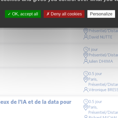
Yvan ALLIOLI + 
interne
ires
OK, accept all
Deny all cookies
Personalize
utions
1 jour
Présentiel/Dista
David NUTTE
1 jour
Présentiel/Dista
Julien DHIMA
0.5 jour
Paris,
Présentiel/Distan
Véronique BRES
eux de l'IA et de la data pour
0.5 jour
Paris,
Présentiel/Distan
Richard MICHA