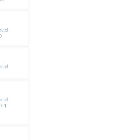
ciel
O
ciel
ciel
+ 1