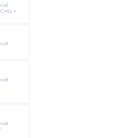
ciel
ICHEL +
ciel
1
ciel
ciel
T-