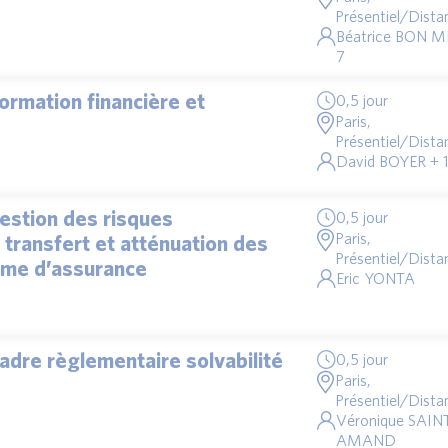
Présentiel/Distan
Béatrice BON M
7
formation financière et
0,5 jour
Paris,
Présentiel/Distan
David BOYER + 
gestion des risques
0,5 jour
Paris,
e, transfert et atténuation des
Présentiel/Distan
isme d’assurance
Eric YONTA
adre règlementaire solvabilité
0,5 jour
Paris,
Présentiel/Distan
Véronique SAIN
AMAND