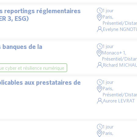
es reportings réglementaires
1 jour
Paris,
ER 3, ESG)
Présentiel/Distan
Evelyne NGNOT
es banques de la
1 jour
Monaco+ 1,
Présentiel/Distan
Richard MICHAU
ue cyber et résilience numérique
plicables aux prestataires de
1 jour
Paris,
Présentiel/Distan
Aurore LEVRAT
1 jour
Paris,