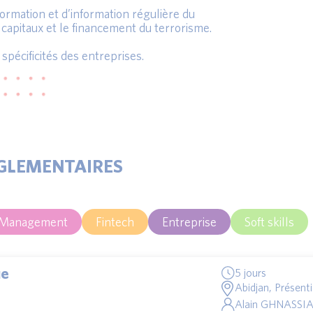
ormation et d’information régulière du
capitaux et le financement du terrorisme.
pécificités des entreprises.
GLEMENTAIRES
 Management
Fintech
Entreprise
Soft skills
ue
5 jours
Abidjan, Présenti
Alain GHNASSI