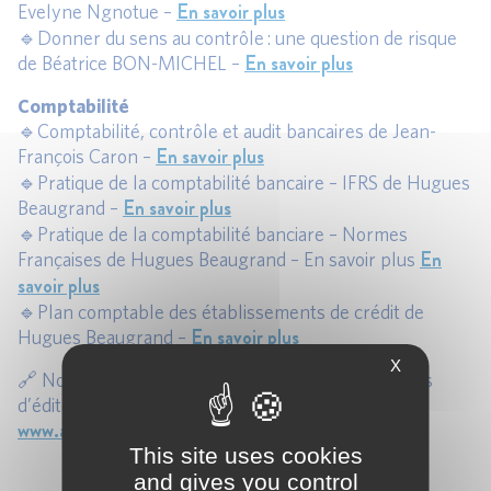
En savoir plus
Evelyne Ngnotue –
🔹Donner du sens au contrôle : une question de risque
En savoir plus
de Béatrice BON-MICHEL –
Comptabilité
🔹Comptabilité, contrôle et audit bancaires de Jean-
En savoir plus
François Caron –
🔹Pratique de la comptabilité bancaire – IFRS de Hugues
En savoir plus
Beaugrand –
🔹Pratique de la comptabilité banciare – Normes
En
Françaises de Hugues Beaugrand – En savoir plus
savoir plus
🔹Plan comptable des établissements de crédit de
En savoir plus
Hugues Beaugrand –
X
🔗 Notre librairie accueille également des ouvrages
d’éditeurs tiers, n’hésitez pas à parcourir
www.afges.shop
This site uses cookies
and gives you control