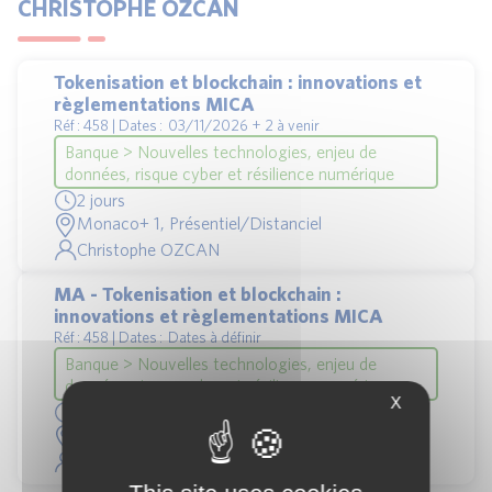
CHRISTOPHE OZCAN
Tokenisation et blockchain : innovations et
règlementations MICA
Réf : 458 | Dates : 03/11/2026 + 2 à venir
Banque > Nouvelles technologies, enjeu de
données, risque cyber et résilience numérique
2 jours
Monaco+ 1, Présentiel/Distanciel
Christophe OZCAN
MA - Tokenisation et blockchain :
innovations et règlementations MICA
Réf : 458 | Dates : Dates à définir
Banque > Nouvelles technologies, enjeu de
données, risque cyber et résilience numérique
X
2 jours
Casablanca, Présentiel/Distanciel
Christophe OZCAN