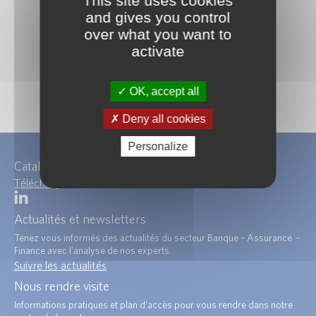
This site uses cookies
and gives you control
over what you want to
activate
OK, accept all
Deny all cookies
Personalize
Catalogue de formations
Télécharger
Actualités et newsletters
Tenez vous informés des actualités du secteur Banque – Assurance –
Finance avec l’analyse de nos experts.
Suivre les actualités
Nous rendre visite
Informations pratiques et plan d’accès pour vous rendre dans notre