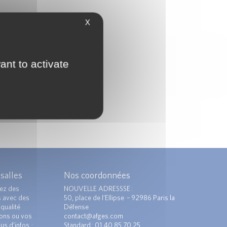
X
ant to activate
 salles
Nos coordonnées
ez des
NOUVELLE ADRESSSE :
s avec des
50, place de l’Ellipse – 92986 Paris la
qualité
Défense
ions ou vos
contact@afges.com
us d’infos :
Standard : 01 40 85 70 25