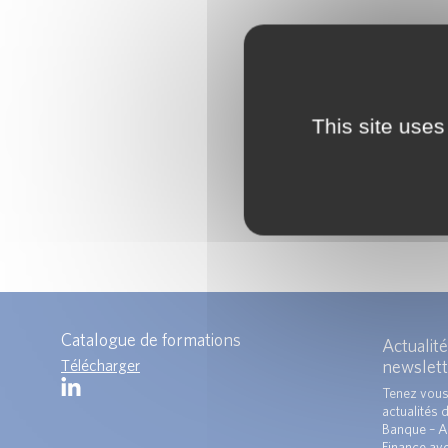
This site uses
Catalogue de formations
Actualité
Télécharger
newslett
Tenez vous
actualités 
Banque – A
Finance ave