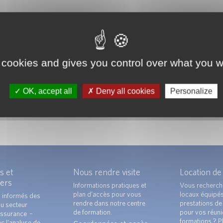
 cookies and gives you control over what you w
OK, accept all
Deny all cookies
Personalize
s et
Nous rendre visite
Location de
ers
Informations pratiques et
Vous recherch
plan d’accès pour vous
locaux équipé
 informés des
rendre dans notre centre
prestations de 
du secteur
de formation.
pour vos réun
ssurance –
formations ? Pl
c l’analyse de