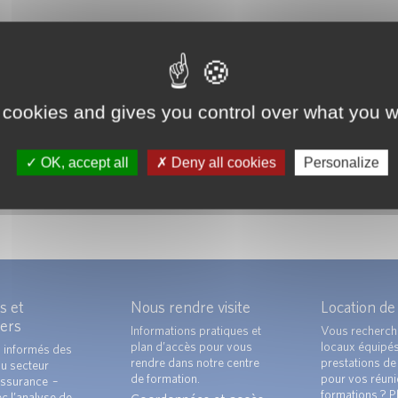
 cookies and gives you control over what you w
OK, accept all
Deny all cookies
Personalize
s et
Nous rendre visite
Location de
ers
Informations pratiques et
Vous recherch
plan d’accès pour vous
locaux équipé
 informés des
rendre dans notre centre
prestations de 
du secteur
de formation.
pour vos réun
ssurance –
formations ? Pl
c l’analyse de