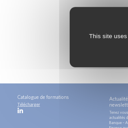
This site uses
Catalogue de formations
Actualité
Télécharger
newslett
Tenez vous
actualités 
Banque – A
Finance ave