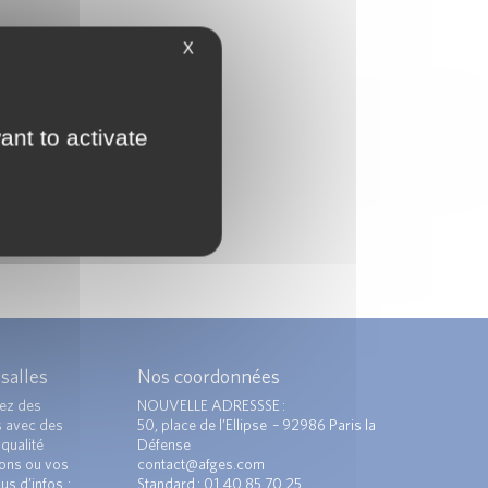
X
ant to activate
 salles
Nos coordonnées
ez des
NOUVELLE ADRESSSE :
s avec des
50, place de l’Ellipse – 92986 Paris la
qualité
Défense
ions ou vos
contact@afges.com
us d’infos :
Standard : 01 40 85 70 25