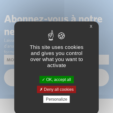
Abonnez-vous à notre
X
newsletter !
Laissez-nous votre email pour recevoir les articles
d'analyse de nos experts et les actualités de nos
This site uses cookies
formations.
and gives you control
over what you want to
activate
OK
OK, accept all
Deny all cookies
Personalize