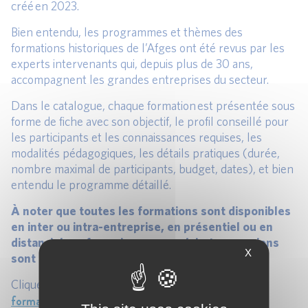
créé en 2023.
Bien entendu, les programmes et thèmes des
formations historiques de l’Afges ont été revus par les
experts intervenants qui, depuis plus de 30 ans,
accompagnent les grandes entreprises du secteur.
Dans le catalogue, chaque formation est présentée sous
forme de fiche avec son objectif, le profil conseillé pour
les participants et les connaissances requises, les
modalités pédagogiques, les détails pratiques (durée,
nombre maximal de participants, budget, dates), et bien
entendu le programme détaillé.
À noter que toutes les formations sont disponibles
en inter ou intra-entreprise, en présentiel ou en
distanciel, en français ou en anglais. Les sessions
X
sont garanties dès 2 participants.
Catalogue Afges de
Cliquez pour découvrir le
formations banque, assurance, entreprise