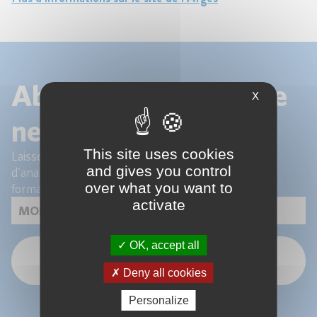
Abonnez-vous à notre
X
newsletter !
This site uses cookies
Laissez-nous votre email pour recevoir les articles
and gives you control
d'analyse de nos experts et les actualités de nos
over what you want to
formations.
activate
OK, accept all
OK
Deny all cookies
Personalize