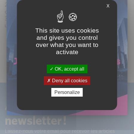
2ème prix : Christophe PENIGUEL (LCL) gagne un
X
coffret hôtels et châteaux.
3ème prix : Laurent LANZINI (Crédit Logement) gagne
un coffret restaurant gastronomique.
This site uses cookies
Bravo à tous les participants et rendez-vous à la
and gives you control
rentrée
over what you want to
de septembre 2016 pour découvrir sur le site les
activate
corrigés
du challenge commentés par nos experts !
OK, accept all
Deny all cookies
Personalize
Abonnez-vous à notre
newsletter !
Laissez-nous votre email pour recevoir les articles