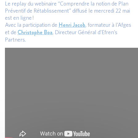
Le replay du webinaire “Comprendre la notion de Plan
Préventif de Rétablissement” diffusé le mercredi 22 mai
est en ligne !
Henri Jacob
Avec la participation de
, formateur à l’Afges
Christophe Boa
et de
, Directeur Général d’Efren’s
Partners.