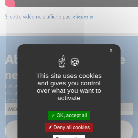
cliquez ici
Si cette vidéo ne s’affiche pas,
.
X
Abonnez-vous à notre
newsletter !
This site uses cookies
and gives you control
Laissez-nous votre email pour recevoir les articles
over what you want to
d'analyse de nos experts et les actualités de nos
activate
formations.
OK, accept all
Deny all cookies
OK