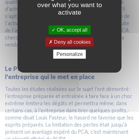
qualité. Dans tous les autres cas, il s’agira de reprise
over what you want to
d’activité. En France, nous parlons de PCA, alors qu’il
activate
s’agit en fait d’une reprise ordonnée et hiérarchisée de
l’activité. Le choix du législateur de parler de poursuite
de l’activité met fin au débat. Dans tous les cas, le PCA
OK, accept all
cherche à assurer la poursuite de l’activité, soit en la
Deny all cookies
rendant continue, soit en organisant sa reprise.
Personalize
Le PUPA vise à limiter les pertes de
l’entreprise qui le met en place
Toutes les études réalisées sur le sujet l’ont démontré :
l’entreprise préparée et entraînée à faire face à un choc
extrême limitera les dégâts et permettra même, dans
certains cas, à l’entreprise dans tirer quelques profits,-
comme disait Louis Pasteur, le hasard ne favorise que les
esprits préparés. La limitation des pertes était jusqu’à
présent un avantage espéré du PCA, c’est maintenant
un objectif affiché du PUPA.