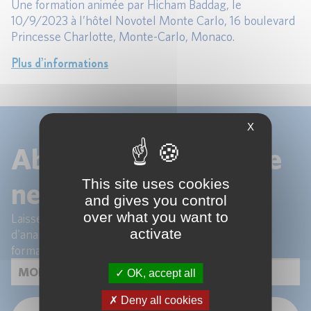
Une formation animée par Hicham Baddag, le
10/9/2023 à l’hôtel Novotel Monte Carlo, 16 boulevard
Princesse Charlotte, Monte-Carlo, Monaco.
Plus d’informations
X
Abonnez-vous à notre
This site uses cookies
newsletter !
and gives you control
over what you want to
Laissez-nous votre email pour recevoir les articles
activate
d'analyse de nos experts et les actualités de nos
formations.
OK, accept all
Deny all cookies