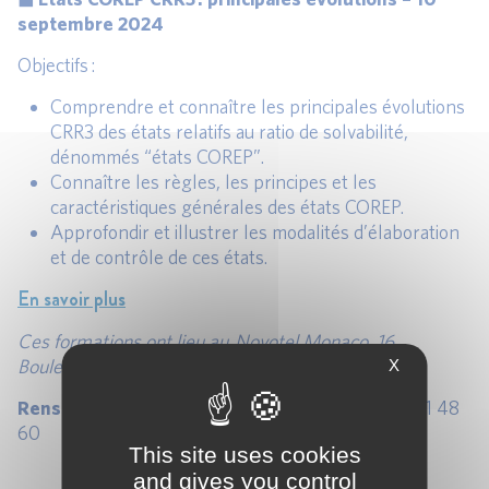
septembre 2024
Objectifs :
Comprendre et connaître les principales évolutions
CRR3 des états relatifs au ratio de solvabilité,
dénommés “états COREP”.
Connaître les règles, les principes et les
caractéristiques générales des états COREP.
Approfondir et illustrer les modalités d’élaboration
et de contrôle de ces états.
En savoir plus
Ces formations ont lieu au Novotel Monaco, 16
Boulevard Princesse Charlotte – 98000 MONACO
X
Renseignements
: contact@afges.com ou 01 70 61 48
60
This site uses cookies
and gives you control