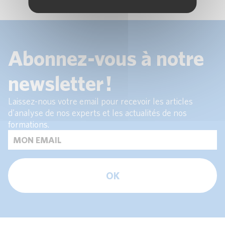
Abonnez-vous à notre
newsletter !
Laissez-nous votre email pour recevoir les articles
d'analyse de nos experts et les actualités de nos
formations.
OK