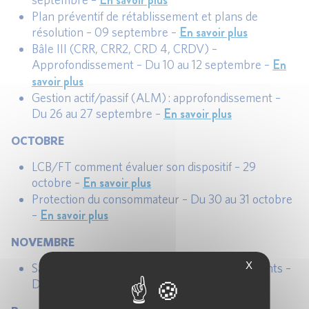
En savoir plus
Plan préventif de rétablissement et plans de
En savoir plus
résolution – 09 septembre –
Bâle III (CRR, CRR2, CRD 4, CRDV) –
En
Approfondissement – Du 10 au 12 septembre –
savoir plus
Gestion actif/passif (ALM) : approfondissement –
En savoir plus
Du 26 au 27 septembre –
OCTOBRE
LCB/FT comment évaluer son dispositif – 29
En savoir plus
octobre –
Protection du consommateur – Du 30 au 31 octobre
En savoir plus
–
NOVEMBRE
X
Savoir animer et gérer des contrôles permanents –
En savoir plus
Du 5 au 6 novembre –