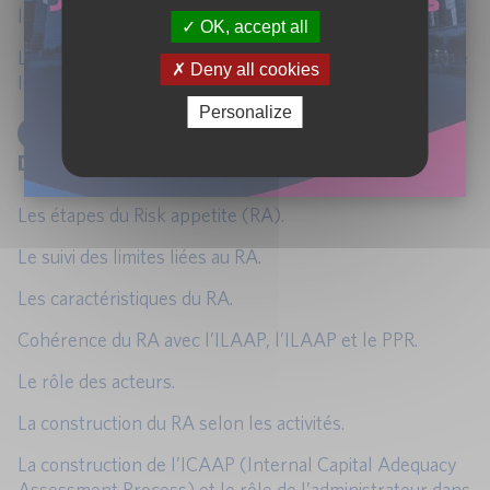
liquidité, réputation, opérationnel, conformité, etc.
OK, accept all
Lien avec la stratégie, le profil de risque cible et le cadre
Deny all cookies
ICAAP/ILAAP.
Personalize
2
LA FORMALISATION DU CADRE
DAPPÉTENCE ET LE SUIVI DES INDICATEURS
Les étapes du Risk appetite (RA).
Le suivi des limites liées au RA.
Les caractéristiques du RA.
Cohérence du RA avec l’ILAAP, l’ILAAP et le PPR.
Le rôle des acteurs.
La construction du RA selon les activités.
La construction de l’ICAAP (Internal Capital Adequacy
Assessment Process) et le rôle de l’administrateur dans