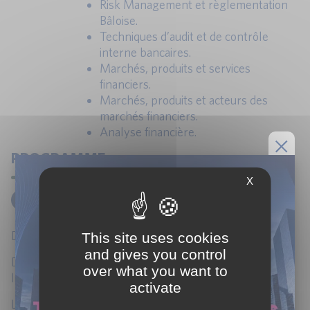
Risk Management et règlementation
Bâloise.
Techniques d’audit et de contrôle
interne bancaires.
Marchés, produits et services
financiers.
Marchés, produits et acteurs des
marchés financiers.
Analyse financière.
PROGRAMME
X
1
LE CONCEPT DE RISK APPETITE
Définition du risk appetite.
This site uses cookies
and gives you control
Différences entre risk appetite, risk tolerance, risk
over what you want to
limits.
activate
Les dimensions de l’appétence au risque : capital,