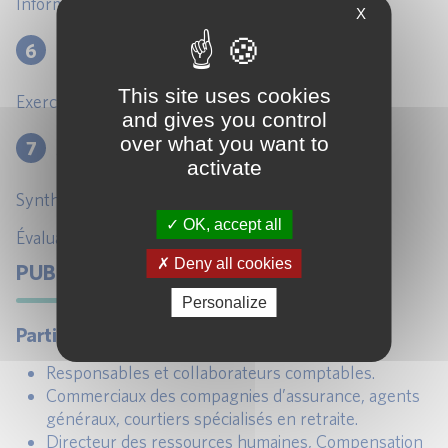
Informations à fournir en annexes.
X
6
CAS PRATIQUES
This site uses cookies
Exercices et cas pratiques.
and gives you control
over what you want to
7
SYNTHÈSE ET CONCLUSION
activate
Synthèse de la journée.
OK, accept all
Évaluation de la formation.
Deny all cookies
PUBLIC ET PRÉ-REQUIS
Personalize
Participants
Responsables et collaborateurs comptables.
Commerciaux des compagnies d’assurance, agents
généraux, courtiers spécialisés en retraite.
Directeur des ressources humaines, Compensation