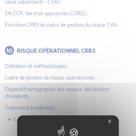
value adjustment – CVA).
SA-CCR : les trois approches (CRR2).
Évolution CRR3 du cadre de gestion du risque CVA.
10
RISQUE OPÉRATIONNEL CRR3
Définition et méthodologies.
Cadre de gestion du risque opérationnel.
Dispositif cartographie des risques, déclaration
d’incidents.
Traitement prudentiel :
La réforme SMA (CRR3) :
X
Calcul du BIC.
Calcul des pertes.