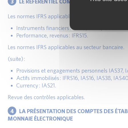
3
LE RÉFÉRENTIEL COMPTABLE – IFRS - APPL
Les normes IFRS applicables au secteur bancaire :
Instruments financiers : IFRS9, IFRS7, IFRS13.
Performance, revenus : IFRS15.
Les normes IFRS applicables au secteur bancaire.
(suite) :
Provisions et engagements personnels IAS37, I
Actifs immobilisés : IFRS16, IAS16, IAS38, IAS40
Currency : IAS21.
Revue des contrôles applicables.
4
LA PRÉSENTATION DES COMPTES DES ÉTAB
MONNAIE ÉLECTRONIQUE