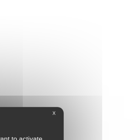
X
ant to activate