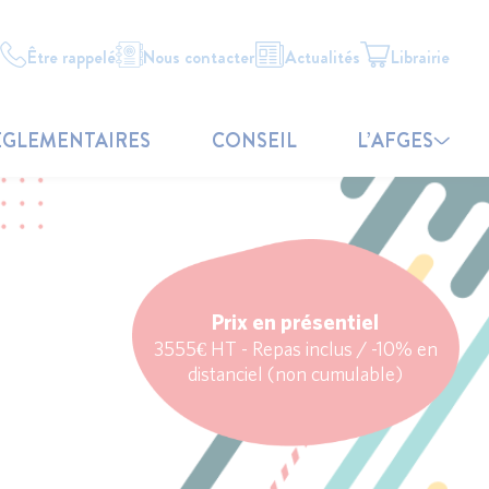
Être rappelé
Nous contacter
Actualités
Librairie
ÉGLEMENTAIRES
CONSEIL
L’AFGES
Prix en présentiel
3555€ HT - Repas inclus / -10% en
distanciel (non cumulable)