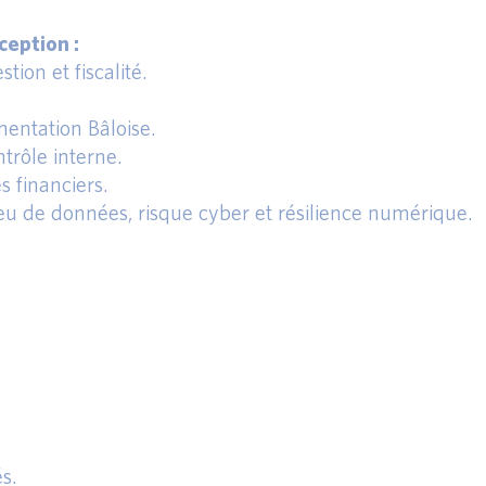
eption :
tion et fiscalité.
entation Bâloise.
trôle interne.
s financiers.
eu de données, risque cyber et résilience numérique.
és.