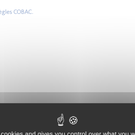
 règles COBAC.
ntrale.
 cookies and gives you control over what you w