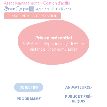
Asset Management > Gestion d'actifs
Paris
1 jour
24/09/2026 + 1 à venir
S'INSCRIRE À LA FORMATION
Prix en présentiel
955 € HT - Repas inclus / -10% en
distanciel (non cumulable)
OBJECTIFS
ANIMATEUR(S)
PUBLIC ET PRÉ-
PROGRAMME
REQUIS