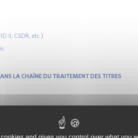
D II, CSDR, etc.)
és
 DANS LA CHAÎNE DU TRAITEMENT DES TITRES
 cookies and gives you control over what you w