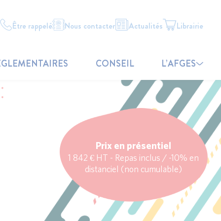
Être rappelé
Nous contacter
Actualités
Librairie
ÉGLEMENTAIRES
CONSEIL
L’AFGES
Prix en présentiel
1 842 € HT - Repas inclus / -10% en
distanciel (non cumulable)