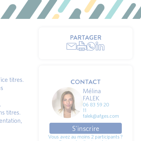
PARTAGER
ce titres.
CONTACT
es
Mélina
FALEK
.
06 83 59 20
11
 titres.
falek@afges.com
entation,
S'inscrire
Vous avez au moins 2 participants ?