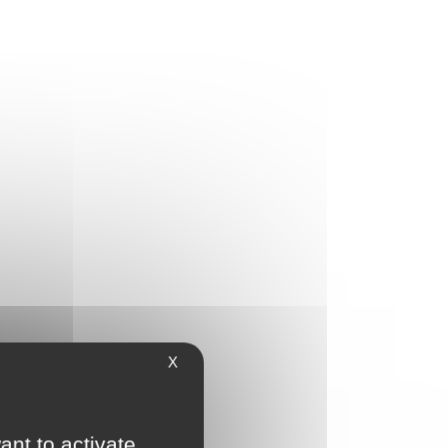
X
ant to activate