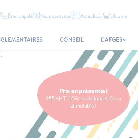
Être rappelé
Nous contacter
Actualités
Librairie
ÉGLEMENTAIRES
CONSEIL
L’AFGES
Prix en présentiel
955 €HT -10% en distanciel (non
cumulable)