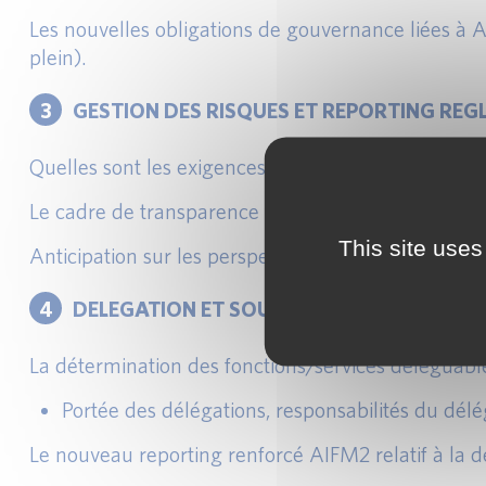
Les nouvelles obligations de gouvernance liées à A
plein).
3
GESTION DES RISQUES ET REPORTING REG
Quelles sont les exigences de gestion des risques 
Le cadre de transparence et reporting (informati
This site uses
Anticipation sur les perspectives d’évolution des 
4
DELEGATION ET SOUS-DELEGATION
La détermination des fonctions/services déléguabl
Portée des délégations, responsabilités du dél
Le nouveau reporting renforcé AIFM2 relatif à la d