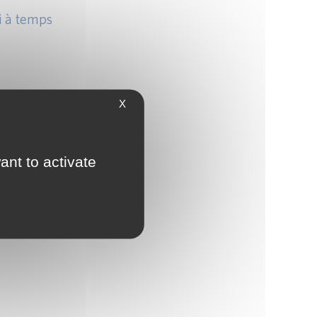
i à temps
X
ant to activate