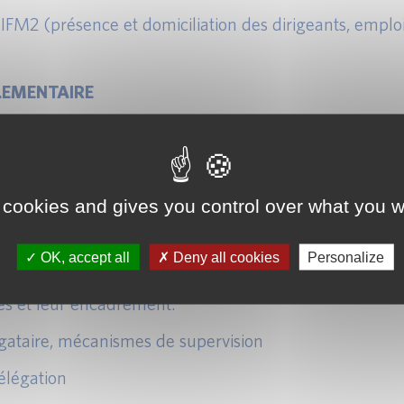
IFM2 (présence et domiciliation des dirigeants, emplo
LEMENTAIRE
dans un FIA ?
ons à transmettre à l’AMF/ESMA).
 cookies and gives you control over what you w
reportings avec AIFM2.
OK, accept all
Deny all cookies
Personalize
es et leur encadrement.
égataire, mécanismes de supervision
élégation