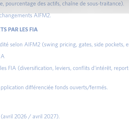
re, pourcentage des actifs, chaîne de sous-traitance).
les changements AIFM2.
TS PAR LES FIA
dité selon AIFM2 (swing pricing, gates, side pockets, et
IA
es FIA (diversification, leviers, conflits d’intérêt, repor
’application différenciée fonds ouverts/fermés.
(avril 2026 / avril 2027).