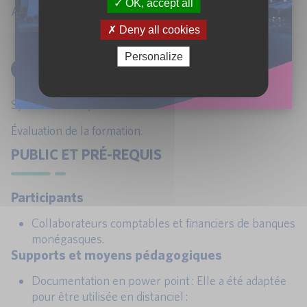
OK, accept all
Autres instruments de change :
Deny all cookies
En fonction des questions des participants.
Personalize
3
SYNTHÈSE ET CONCLUSION
Synthèse de la journée.
Évaluation de la formation.
PUBLIC ET PRÉ-REQUIS
Participants
Collaborateurs comptables et financiers de banques
monégasques.
Supports et moyens pédagogiques
Documentation en power point : Elle a été adaptée
pour être utilisée en distanciel :