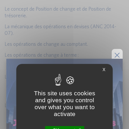
Le concept de Position de change et de Position de
trésorerie.
La mécanique des opérations en devises (ANC 2014-
07).
Les opérations de change au comptant.
Les opérations de change à terme :
Aspects économiques.
X
Les fx swaps :
Explication économique.
This site uses cookies
Traitement comptable en normes françaises.
and gives you control
Les Cross currency swaps :
over what you want to
activate
Explication économique.
Traitement comptable en normes françaises.