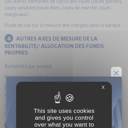
Les autres méthodes de calcul des couts (couts partiels,
couts variables/couts fixes, couts de marché, couts
marginaux)
Etude de cas sur la mesure des charges dans la banque
4
AUTRES AXES DE MESURE DE LA
RENTABILITE/ ALLOCATION DES FONDS
PROPRES
Rentabilité par produit
Rentabilité par client
X
Précautions à prendre en matière de mesure de
rentabilité
Allocation des fonds propres et calcul du cout en fonds
This site uses cookies
propres
and gives you control
over what you want to
5
TABLEAUX DE BORD ET INDICATEURS