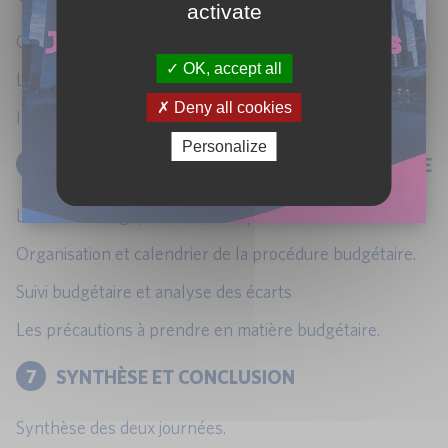
activate
Objectifs
OK, accept all
Les différents types de tableaux de bord
Deny all cookies
Indicateurs d’activité et de performance
Personalize
6
PLAN, BUDGET ET CONTROLE BUDGETAIRE
Le Plan stratégique et le plan opérationnel
Organisation et calendrier de la procédure budgétaire.
Suivi budgétaire et analyse des écarts
Les précautions à prendre en matière budgétaire.
7
SYNTHÈSE ET CONCLUSION
Synthèse des deux journées.