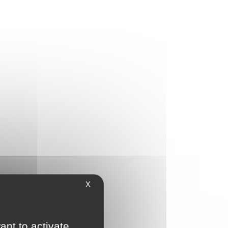
X
ant to activate