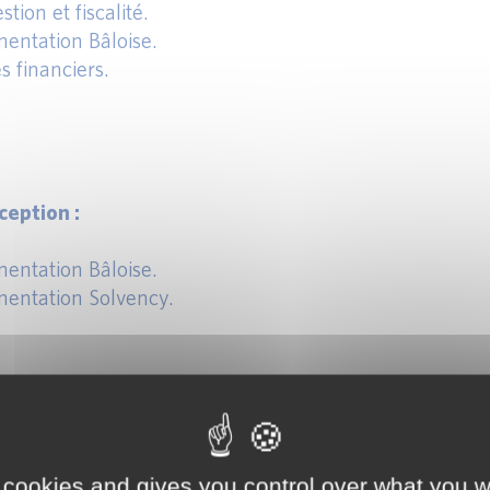
tion et fiscalité.
entation Bâloise.
s financiers.
eption :
entation Bâloise.
entation Solvency.
ption :
 cookies and gives you control over what you w