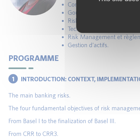
Comptabilité, contrôle de ges
Gouvernance.
Risk Management et règlem
Techniques d’audit et de con
Risk Management et règlem
Gestion d’actifs.
PROGRAMME
1
INTRODUCTION: CONTEXT, IMPLEMENTAT
The main banking risks.
The four fundamental objectives of risk managem
From Basel I to the finalization of Basel III.
From CRR to CRR3.