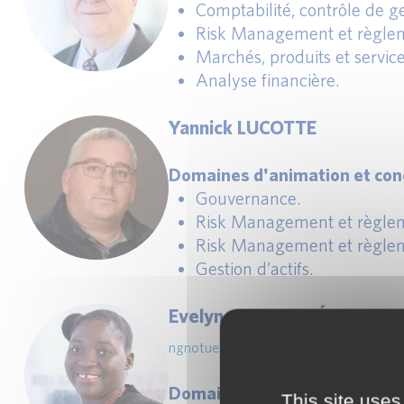
Comptabilité, contrôle de ges
Risk Management et règlem
Marchés, produits et service
Analyse financière.
Yannick LUCOTTE
Domaines d'animation et conc
Gouvernance.
Risk Management et règlem
Risk Management et règlem
Gestion d’actifs.
Evelyne NGNOTUÉ
ngnotue@afges.com
Domaine d’animation et conce
This site uses