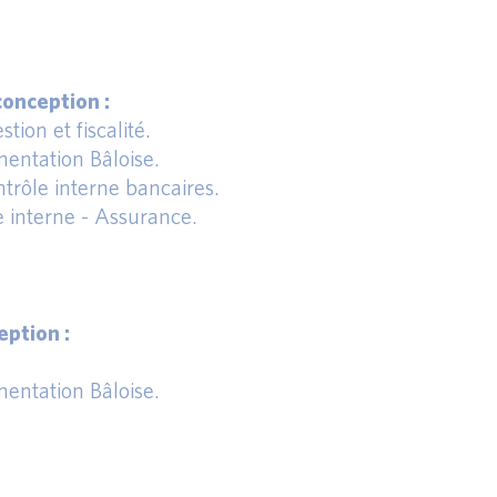
onception :
tion et fiscalité.
entation Bâloise.
trôle interne bancaires.
e interne - Assurance.
ption :
entation Bâloise.