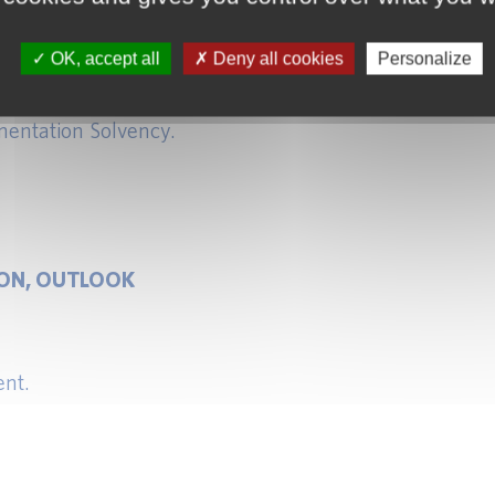
tion et fiscalité.
OK, accept all
Deny all cookies
Personalize
entation Bâloise.
trôle interne bancaires.
entation Solvency.
ION, OUTLOOK
ent.