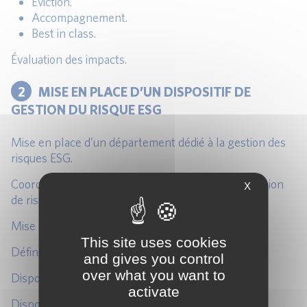
Eviction.
Accompagnement.
Best in class.
Évaluation des impacts.
2
MISE EN PLACE D’UN DISPOSITIF DE
GESTION DU RISQUE ESG
Mise en place d’un département dédié à la gestion des
risques ESG.
Coordination avec les autres départements de gestion
X
de risques.
Mise en place de stress tests climatiques.
This site uses cookies
Définition de politiques ESG.
and gives you control
over what you want to
Dispositif de gestion des données ESG.
activate
Dispositif d’atténuation des risques ESG.