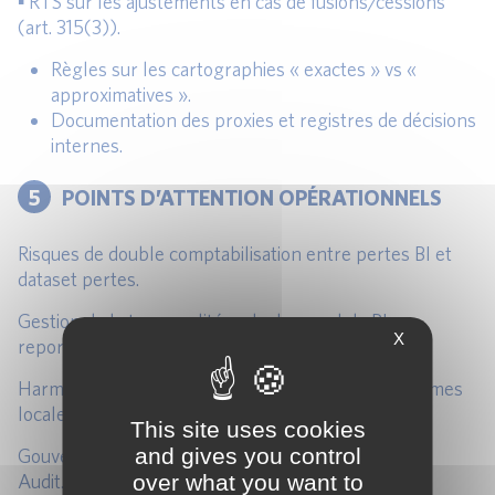
▪ RTS sur les ajustements en cas de fusions/cessions
(art. 315(3)).
Règles sur les cartographies « exactes » vs «
approximatives ».
Documentation des proxies et registres de décisions
internes.
5
POINTS D’ATTENTION OPÉRATIONNELS
Risques de double comptabilisation entre pertes BI et
dataset pertes.
Gestion de la temporalité : calcul annuel du BI vs
X
reporting COREP trimestriel.
Harmonisation FINREP/COREP, notamment en normes
locales (nGAAP).
This site uses cookies
and gives you control
Gouvernance : coordination Risque / Finance / IT /
over what you want to
Audit.