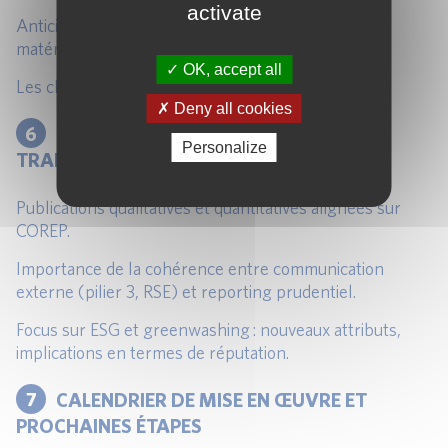
activate
Anticipation des M&A : proxies, délais, seuils de
matérialité.
OK, accept all
Les clés de réussite pour préparer les COREP.
Deny all cookies
6
EXIGENCES DE PUBLICATION ET
Personalize
TRANSPARENCE
Publications qualitatives et quantitatives alignées sur
COREP.
Importance de la cohérence entre communication
externe (pilier 3, RSE) et reporting prudentiel.
Focus sur ESG et greenwashing : nouveaux attributs,
implications en termes de réputation.
7
CALENDRIER DE MISE EN ŒUVRE ET
PROCHAINES ÉTAPES