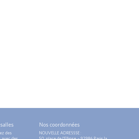
 salles
Nos coordonnées
ez des
NOUVELLE ADRESSSE :
s avec des
50, place de l’Ellipse – 92986 Paris la