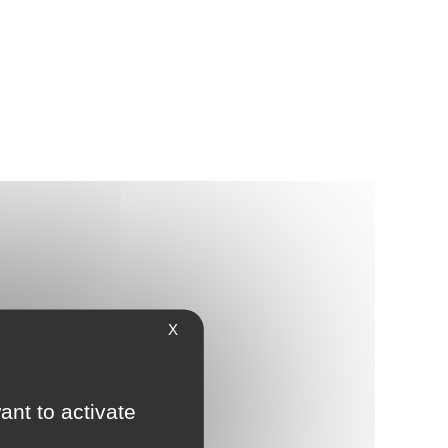
X
ant to activate