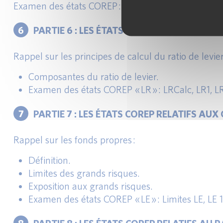
Examen des états COREP : “OPR”.
6
PARTIE 6 : LES ÉTATS COREP RELATIFS AU R
Rappel sur les principes de calcul du ratio de levier
Composantes du ratio de levier.
Examen des états COREP « LR » : LRCalc, LR1, L
7
PARTIE 7 : LES ÉTATS COREP RELATIFS A
Rappel sur les fonds propres :
Définition.
Limites des grands risques.
Exposition aux grands risques.
Examen des états COREP « LE » : Limites LE, LE 1