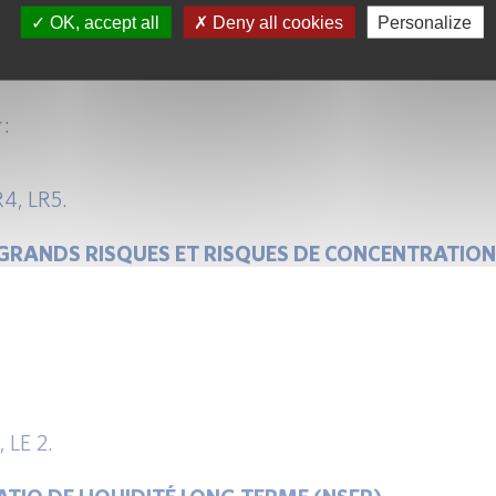
OK, accept all
Deny all cookies
Personalize
ATIO DE LEVIER
 :
R4, LR5.
UX GRANDS RISQUES ET RISQUES DE CONCENTRATION
, LE 2.