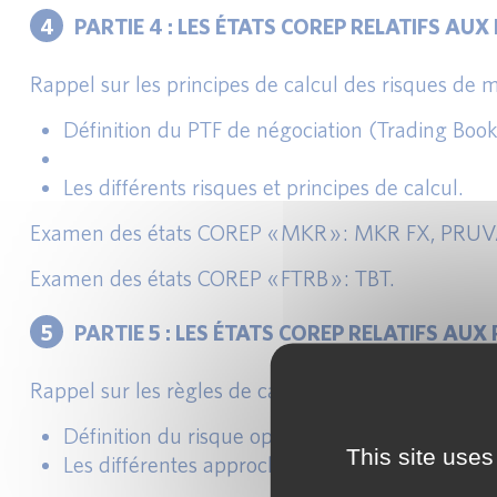
4
PARTIE 4 : LES ÉTATS COREP RELATIFS AU
Rappel sur les principes de calcul des risques de m
Définition du PTF de négociation (Trading Book
Les différents risques et principes de calcul.
Examen des états COREP « MKR » : MKR FX, PRUV
Examen des états COREP « FTRB » : TBT.
5
PARTIE 5 : LES ÉTATS COREP RELATIFS AU
Rappel sur les règles de calcul des risques opératio
Définition du risque opérationnel.
This site uses
Les différentes approches : base, standard et a