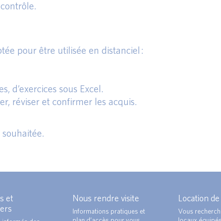
 contrôle.
.
e pour être utilisée en distanciel :
es, d’exercices sous Excel.
r, réviser et confirmer les acquis.
 souhaitée.
s et
Nous rendre visite
Location de
ers
Informations pratiques et
Vous recherch
plan d’accès pour vous
locaux équipé