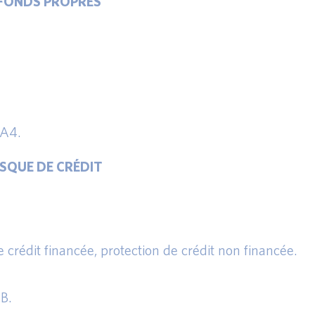
X FONDS PROPRES
CA4.
RISQUE DE CRÉDIT
:
e crédit financée, protection de crédit non financée.
B.