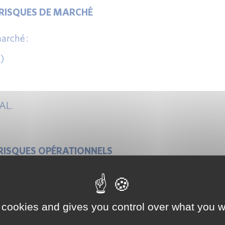
X RISQUES DE MARCHÉ
arché :
)
AL.
X RISQUES OPÉRATIONNELS
nnels :
 cookies and gives you control over what you w
vancée.