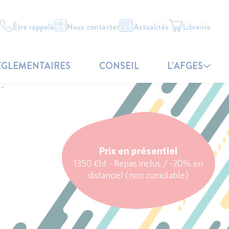
Être rappelé
Nous contacter
Actualités
Librairie
ÉGLEMENTAIRES
CONSEIL
L’AFGES
Prix en présentiel
1350 €ht - Repas inclus / -20% en
distanciel (non cumulable)