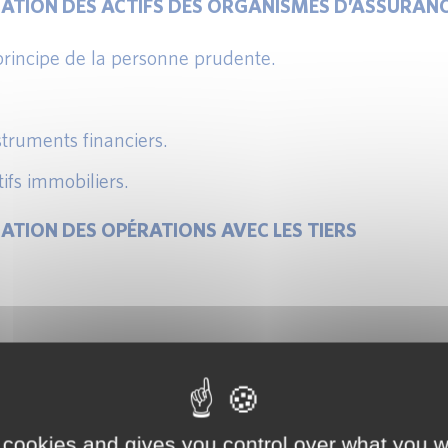
SATION DES ACTIFS DES ORGANISMES D’ASSURAN
principe de la personne prudente.
struments financiers.
ifs immobiliers.
ATION DES OPÉRATIONS AVEC LES TIERS
SATION DES PASSIFS DES ORGANISMES D’ASSURA
ents vis-à-vis des assurés :
 cookies and gives you control over what you w