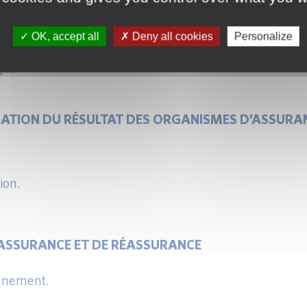
OK, accept all
Deny all cookies
Personalize
ents vis-à-vis des assurés :
ges.
ISATION DU RÉSULTAT DES ORGANISMES D’ASSURA
ion.
OASSURANCE ET DE RÉASSURANCE
onnement.