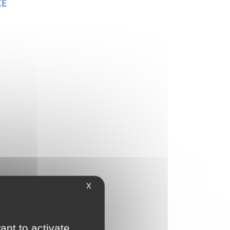
CE
X
NCE
ant to activate