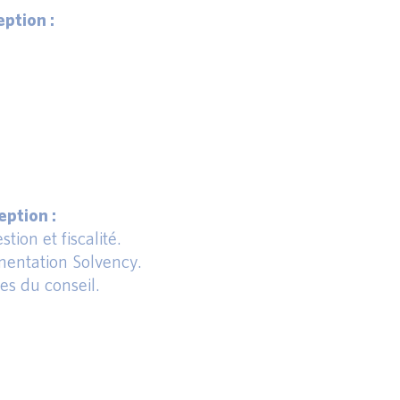
ption :
ption :
tion et fiscalité.
entation Solvency.
s du conseil.