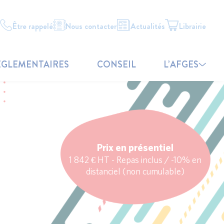
Être rappelé
Nous contacter
Actualités
Librairie
ÉGLEMENTAIRES
CONSEIL
L’AFGES
Prix en présentiel
1 842 € HT - Repas inclus / -10% en
distanciel (non cumulable)