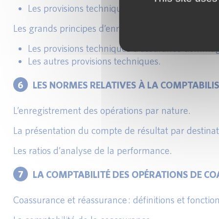
Les provisions techniques d’assurance vie.
Les grands principes d’enregistrement des engagem
Les provisions techniques d’assurance domma
Les autres provisions techniques.
6
LES NORMES RELATIVES À LA COMPTABIL
L’enregistrement des opérations par nature.
La présentation du compte de résultat par destinat
Les ratios d’analyse de la performance.
7
LA COMPTABILITÉ DES OPÉRATIONS DE C
Coassurance et réassurance : définitions et foncti