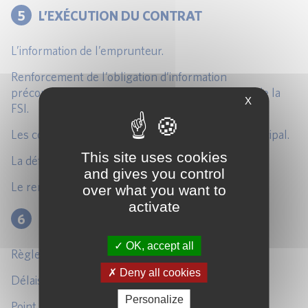
5
L’EXÉCUTION DU CONTRAT
L’information de l’emprunteur.
Renforcement de l’obligation d’information
précontractuelle avec la délivrance de la FISE et de la
X
FSI.
Les conséquences de la résolution du contrat principal.
This site uses cookies
La défaillance de l’emprunteur.
and gives you control
Le remboursement anticipé.
over what you want to
activate
6
LE RÈGLEMENT DES LITIGES
OK, accept all
Règles de compétence.
Deny all cookies
Délais de prescription.
Personalize
Point de départ du délai.