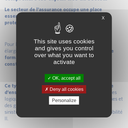
Le secteur de l’assurance occupe une place
essentielle dans la stabilité économique et la
X
protection
des individus comme des entreprises.
This site uses cookies
Pour les professionnels qui débutent ou souhaitent
and gives you control
élargir leur compréhension du domaine,
suivre une
over what you want to
formation sur les fondamentaux de l’assurance
activate
constitue une étape incontournable
.
OK, accept all
Ce type de formation permet d’acquérir une vue
Deny all cookies
d’ensemble du fonctionnement du secteur
, de ses
logiques économiques, de la mutualisation des risques et
Personalize
des grands principes qui régissent la gestion des
sinistres ou encore la réglementation comme Solvabilité
II.