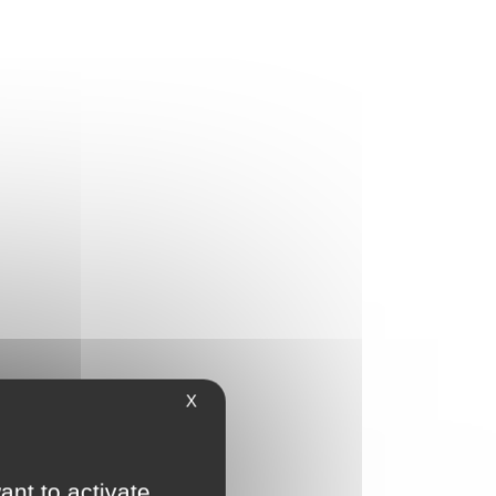
X
ant to activate