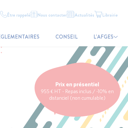
Être rappelé
Nous contacter
Actualités
Librairie
ÉGLEMENTAIRES
CONSEIL
L’AFGES
Prix en présentiel
955 € HT - Repas inclus / -10% en
distanciel (non cumulable)