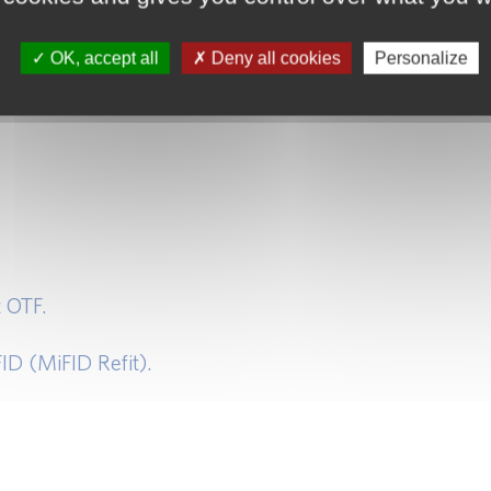
erciale.
OK, accept all
Deny all cookies
Personalize
 OTF.
ID (MiFID Refit).