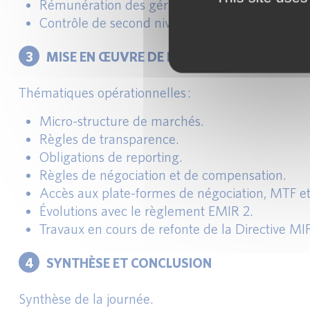
Rémunération des gérants et des CIF.
Contrôle de second niveau de la fonction comm
3
MISE EN ŒUVRE DE LA MIF
Thématiques opérationnelles :
Micro-structure de marchés.
Règles de transparence.
Obligations de reporting.
Règles de négociation et de compensation.
Accès aux plate-formes de négociation, MTF et
Évolutions avec le règlement EMIR 2.
Travaux en cours de refonte de la Directive MIF
4
SYNTHÈSE ET CONCLUSION
Synthèse de la journée.