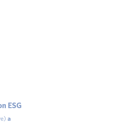
ion ESG
ve)
a