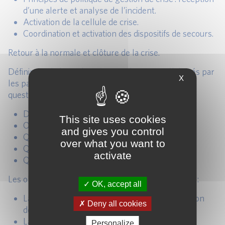
d’une alerte et analyse de l’incident.
Activation de la cellule de crise.
Coordination et activation des dispositifs de secours.
Retour à la normale et clôture de la crise.
Définir, sur la base de scénarios de sinistre élaborés par
X
les participants, la posture à adopter à partir des 5
questions clés :
De quoi s’agit-il ?
This site uses cookies
Où sont les pièges, les erreurs à éviter ?
and gives you control
Quels sont les acteurs ?
over what you want to
Quelles sont les décisions à prendre ?
activate
Quelles sont les actions à lancer ?
Les objectifs de cette simulation sont de permettre :
OK, accept all
La bonne compréhension et la bonne application
Deny all cookies
des règles de gestion de crise.
La maîtrise des principes de fonctionnement.
Personalize