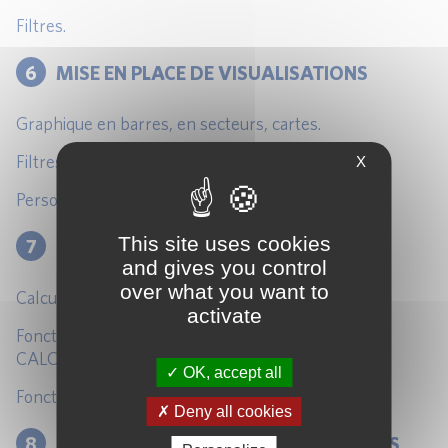
Filtres.
6
MISE EN PLACE DE VISUALISATIONS
Graphique en barres, en secteurs, cartes.
Filtres, slicers, interactions entre visuels.
X
Personnalisation de visuels.
This site uses cookies
7
INTRODUCTION AU LANGAGE DAX
and gives you control
over what you want to
Calculs dans les colonnes et Mesures.
activate
Fonctions de base : SUM, AVERAGE, COUNT,
CALCULATE, FILTER.
OK, accept all
Fonctions avancées.
Deny all cookies
8
CONCEPTION DE RAPPORTS EFFICACES