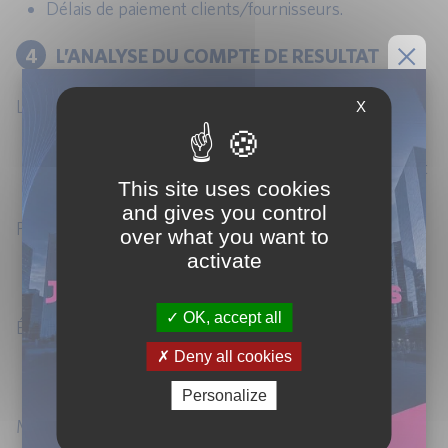
Délais de paiement clients/fournisseurs.
4
L’ANALYSE DU COMPTE DE RESULTAT
Le compte de résultat :
X
Les différents types de charges et de produits.
La composante du résultat : exploitation, financier et
This site uses cookies
exceptionnel.
and gives you control
Présentation de certains ratios :
over what you want to
activate
Frais financiers.
Marges.
OK, accept all
Éléments de fiscalité :
Deny all cookies
La TVA.
L’impôt société.
Personalize
Mise en application.