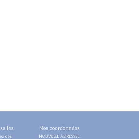
 salles
Nos coordonnées
ez des
NOUVELLE ADRESSSE :