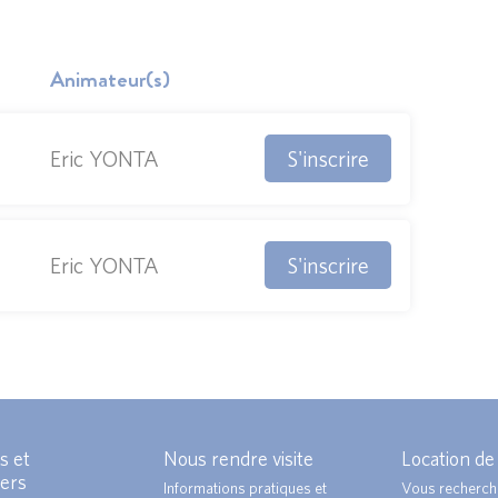
Animateur(s)
S'inscrire
Eric YONTA
S'inscrire
Eric YONTA
s et
Nous rendre visite
Location de
ers
Informations pratiques et
Vous recherch