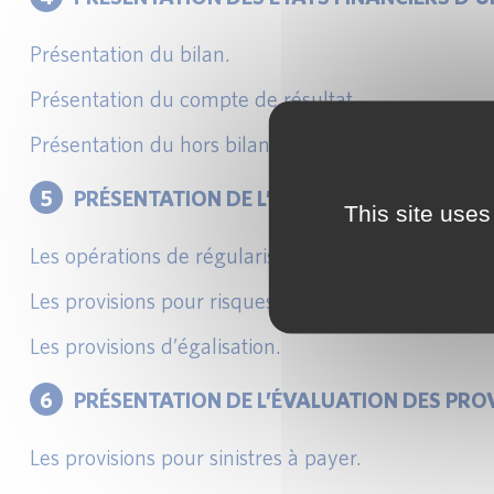
Présentation du bilan.
Présentation du compte de résultat.
Présentation du hors bilan et de l’annexe.
5
PRÉSENTATION DE L’ÉVALUATION DES PRO
This site uses
Les opérations de régularisation sur primes.
Les provisions pour risques d’insuffisance de prime
Les provisions d’égalisation.
6
PRÉSENTATION DE L’ÉVALUATION DES PROV
Les provisions pour sinistres à payer.