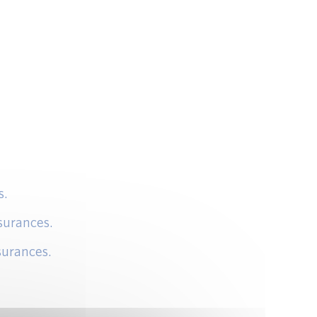
s.
ssurances.
surances.