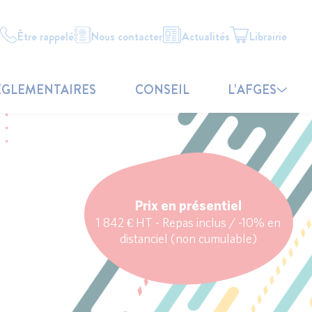
Être rappelé
Nous contacter
Actualités
Librairie
ÉGLEMENTAIRES
CONSEIL
L’AFGES
Prix en présentiel
1 842 € HT - Repas inclus / -10% en
distanciel (non cumulable)