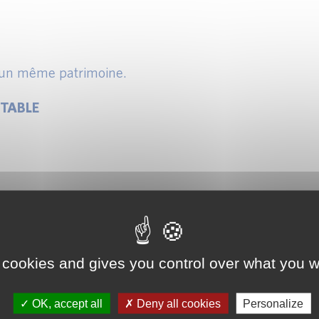
 un même patrimoine.
TABLE
lication concrète.
ptable.
 cookies and gives you control over what you w
 ASSURANCE
OK, accept all
Deny all cookies
Personalize