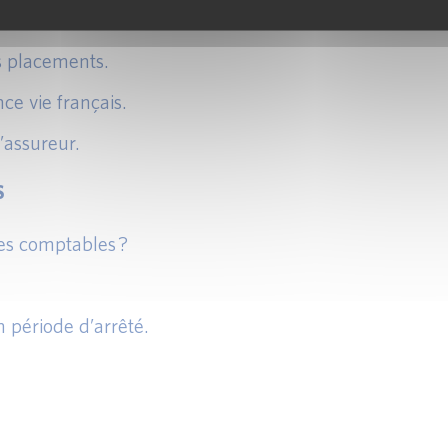
es placements.
ce vie français.
’assureur.
S
es comptables ?
période d’arrêté.