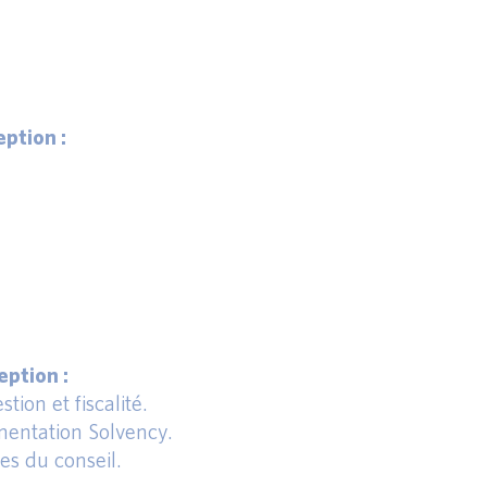
ption :
ption :
tion et fiscalité.
entation Solvency.
s du conseil.