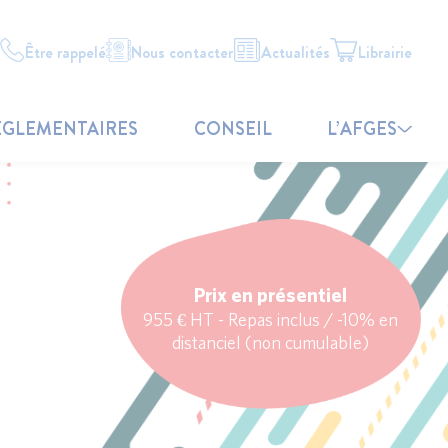
Être rappelé
Nous contacter
Actualités
Librairie
ÉGLEMENTAIRES
CONSEIL
L’AFGES
Prix en présentiel
955 € HT - Repas inclus / -10% en
distanciel (non cumulable)