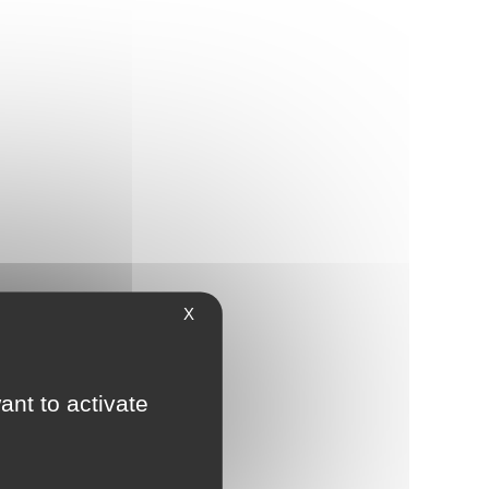
X
ant to activate