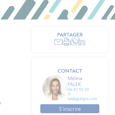
PARTAGER
CONTACT
Mélina
FALEK
06 83 59 20
11
falek@afges.com
s
S'inscrire