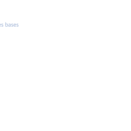
es bases
.