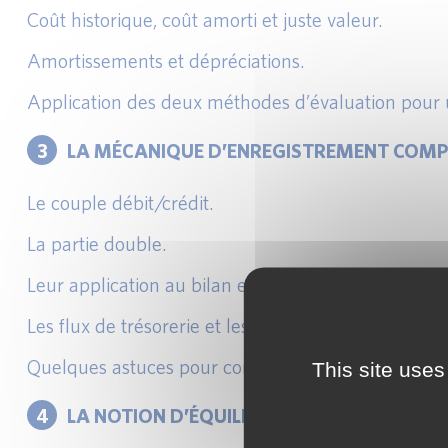
Coût historique, coût amorti et juste valeur.
Amortissements et dépréciations.
Application des deux méthodes d’évaluation pour
3
LA MÉCANIQUE D’ENREGISTREMENT COMP
Le couple débit/crédit.
La partie double.
Leur application au bilan et au compte de résultat.
Les flux de trésorerie et les engagements : une app
Quelques astuces pour construire un schéma com
This site uses
4
LA NOTION D’ÉQUILIBRE ACTIF-PASSIF EN