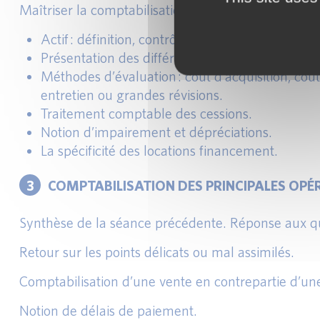
Maîtriser la comptabilisation des immobilisations in
Actif : définition, contrôle, notion d’avantages
Présentation des différents types d’immobilisat
Méthodes d’évaluation : coût d’acquisition, c
entretien ou grandes révisions.
Traitement comptable des cessions.
Notion d’impairement et dépréciations.
La spécificité des locations financement.
3
COMPTABILISATION DES PRINCIPALES OPÉR
Synthèse de la séance précédente. Réponse aux qu
Retour sur les points délicats ou mal assimilés.
Comptabilisation d’une vente en contrepartie d’u
Notion de délais de paiement.