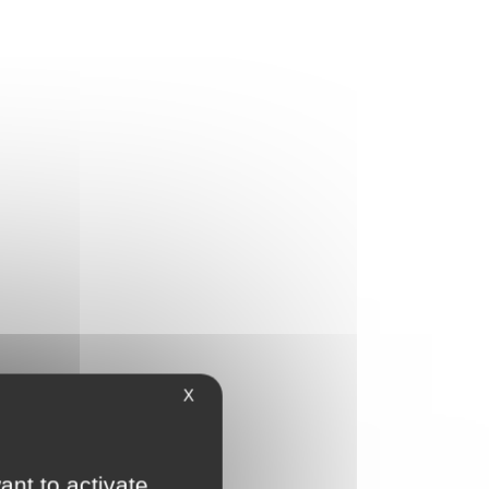
X
t.
ant to activate