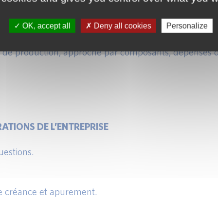
corporelles et corporelles :
 économiques futurs.
OK, accept all
Deny all cookies
Personalize
ions.
oût de production, approche par composants, dépenses 
ATIONS DE L’ENTREPRISE
estions.
ne créance et apurement.