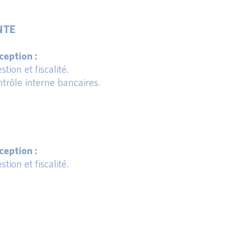
NTE
eption :
tion et fiscalité.
trôle interne bancaires.
eption :
tion et fiscalité.