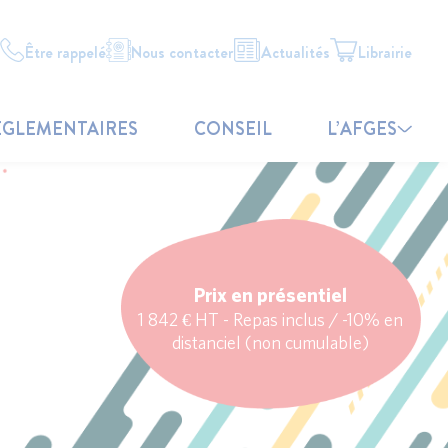
Être rappelé
Nous contacter
Actualités
Librairie
ÉGLEMENTAIRES
CONSEIL
L’AFGES
Prix en présentiel
1 842 € HT - Repas inclus / -10% en
distanciel (non cumulable)