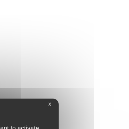
X
ant to activate