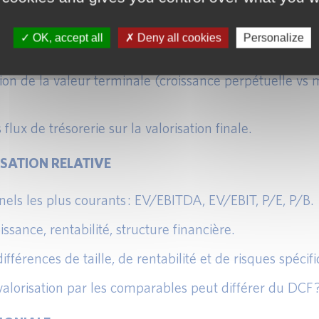
n importance dans le modèle.
OK, accept all
Deny all cookies
Personalize
coût des fonds propres et du coût de la dette.
ion de la valeur terminale (croissance perpétuelle vs 
flux de trésorerie sur la valorisation finale.
SATION RELATIVE
nels les plus courants : EV/EBITDA, EV/EBIT, P/E, P/B.
ssance, rentabilité, structure financière.
férences de taille, de rentabilité et de risques spécif
 valorisation par les comparables peut différer du DCF 