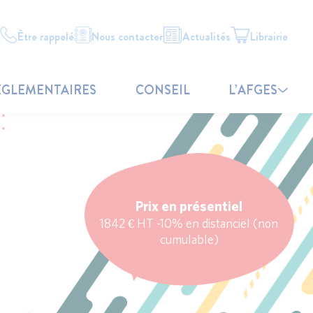
Être rappelé
Nous contacter
Actualités
Librairie
ÉGLEMENTAIRES
CONSEIL
L’AFGES
Prix en présentiel
1842 € HT -10% en distanciel (non
cumulable)