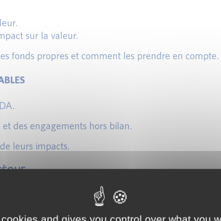
leur.
mpact sur la valeur.
n des fonds propres et comment les prendre en compte.
ABLES
TDA.
s et des engagements hors bilan.
de leurs impacts.
SÈQUE
ie disponibles (FCF).
ite d’un DCF.
 cookies and gives you control over what you w