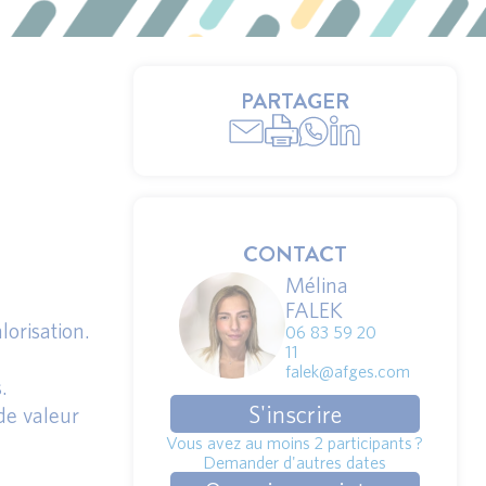
PARTAGER
CONTACT
Mélina
FALEK
orisation.
06 83 59 20
11
falek@afges.com
.
S'inscrire
de valeur
Vous avez au moins 2 participants ?
Demander d'autres dates