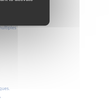
multiples
iques.
?