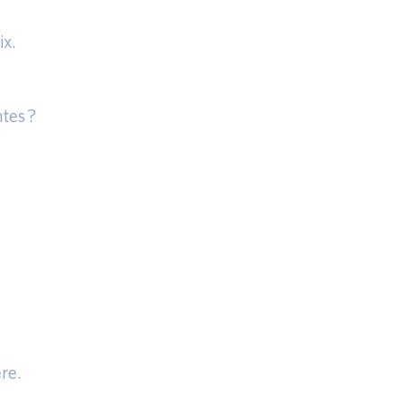
ix.
tes ?
re.