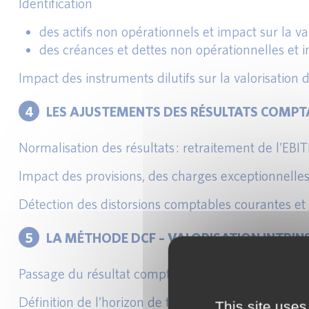
Identification
des actifs non opérationnels et impact sur la va
des créances et dettes non opérationnelles et i
Impact des instruments dilutifs sur la valorisatio
4
LES AJUSTEMENTS DES RÉSULTATS COMPT
Normalisation des résultats : retraitement de l’EBI
Impact des provisions, des charges exceptionnelle
Détection des distorsions comptables courantes et 
5
LA MÉTHODE DCF – VALORISATION INTRIN
Passage du résultat comptable aux flux de trésorer
Définition de l’horizon de temps explicite et implic
This site uses