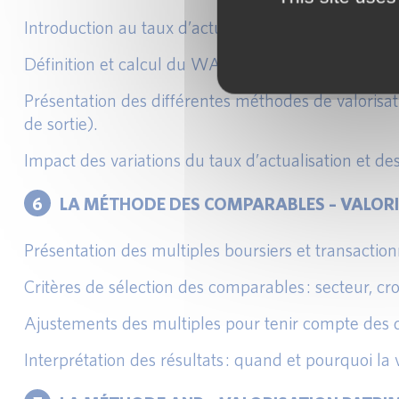
Introduction au taux d’actualisation (WACC) et so
Définition et calcul du WACC : prise en compte du 
Présentation des différentes méthodes de valorisat
de sortie).
Impact des variations du taux d’actualisation et des 
6
LA MÉTHODE DES COMPARABLES – VALORI
Présentation des multiples boursiers et transaction
Critères de sélection des comparables : secteur, croi
Ajustements des multiples pour tenir compte des dif
Interprétation des résultats : quand et pourquoi la