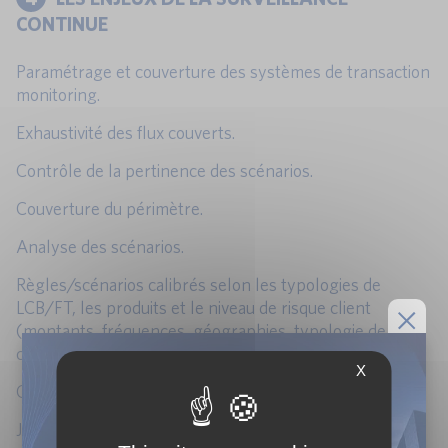
CONTINUE
Paramétrage et couverture des systèmes de transaction
monitoring.
Exhaustivité des flux couverts.
Contrôle de la pertinence des scénarios.
Couverture du périmètre.
Analyse des scénarios.
Règles/scénarios calibrés selon les typologies de
LCB/FT, les produits et le niveau de risque client
(montants, fréquences, géographies, typologie de
contreparties).
X
Contrôle de la qualité des alertes.
Justification de l’absence de DS.