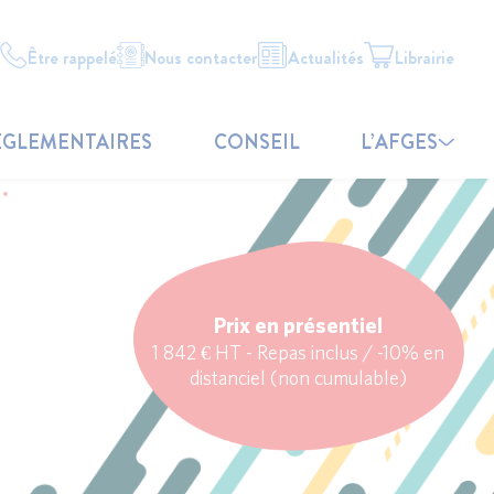
Être rappelé
Nous contacter
Actualités
Librairie
ÉGLEMENTAIRES
CONSEIL
L’AFGES
Prix en présentiel
1 842 € HT - Repas inclus / -10% en
distanciel (non cumulable)