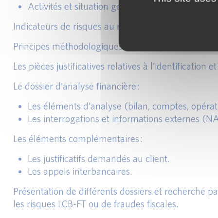
Activités et situation géographique.
Indicateurs de risques au regard des comptes produ
Principes méthodologiques de l’analyse financière.
Les pièces justificatives relatives à l’identification 
Le dossier d’analyse financière :
Les éléments d’analyse (bilan, comptes, opérat
Les interrogations et informations externes 
Les éléments complémentaires :
Les justificatifs demandés au client.
Les appels interbancaires.
Présentation de différents dossiers et recherche pa
les risques LCB-FT ou de fraudes fiscales.