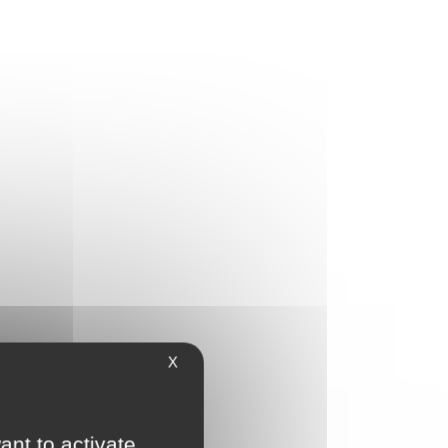
X
ant to activate