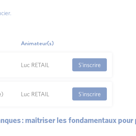
cier.
Animateur(s)
S'inscrire
Luc RETAIL
S'inscrire
e)
Luc RETAIL
anques : maîtriser les fondamentaux pour 