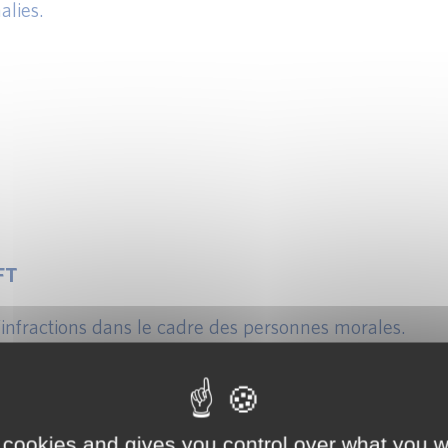
alies.
FT
’infractions dans le cadre des personnes morales.
ts légaux et associés.
 cookies and gives you control over what you w