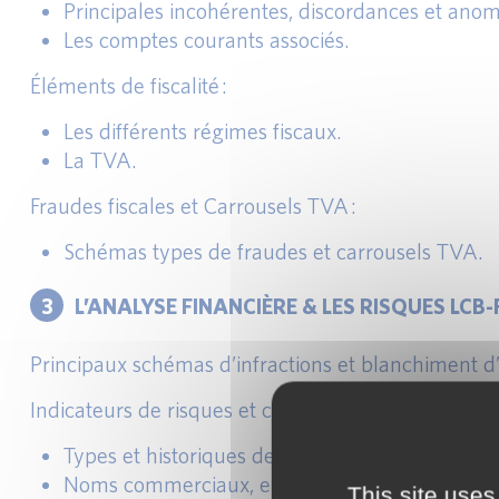
Principales incohérentes, discordances et anom
Les comptes courants associés.
Éléments de fiscalité :
Les différents régimes fiscaux.
La TVA.
Fraudes fiscales et Carrousels TVA :
Schémas types de fraudes et carrousels TVA.
3
L’ANALYSE FINANCIÈRE & LES RISQUES LCB-
Principaux schémas d’infractions et blanchiment d
Indicateurs de risques et connaissance client :
Types et historiques des sociétés et représentan
Noms commerciaux, enseignes et marques.
This site uses