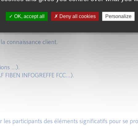
its et opérations.
OK, accept all
Deny all cookies
Personalize
et la connaissance client.
ions …).
(NAF FIBEN INFOGREFFE FCC…).
r les participants des éléments significatifs pour se p