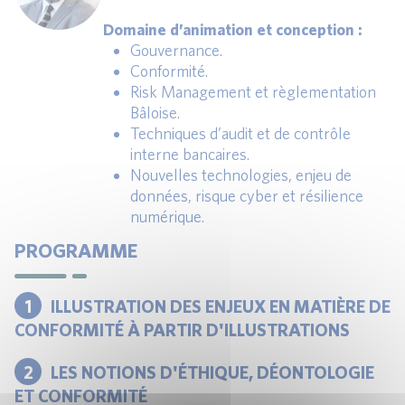
Domaine d’animation et conception :
Gouvernance.
Conformité.
Risk Management et règlementation
Bâloise.
Techniques d’audit et de contrôle
interne bancaires.
Nouvelles technologies, enjeu de
données, risque cyber et résilience
numérique.
PROGRAMME
1
ILLUSTRATION DES ENJEUX EN MATIÈRE DE
CONFORMITÉ À PARTIR D'ILLUSTRATIONS
2
LES NOTIONS D'ÉTHIQUE, DÉONTOLOGIE
ET CONFORMITÉ