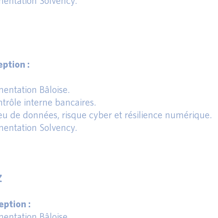
entation Solvency.
ption :
entation Bâloise.
trôle interne bancaires.
eu de données, risque cyber et résilience numérique.
entation Solvency.
Z
ption :
entation Bâloise.