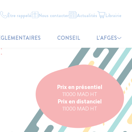
Être rappelé
Nous contacter
Actualités
Librairie
ÉGLEMENTAIRES
CONSEIL
L’AFGES
Prix en présentiel
11000 MAD HT
Prix en distanciel
11000 MAD HT