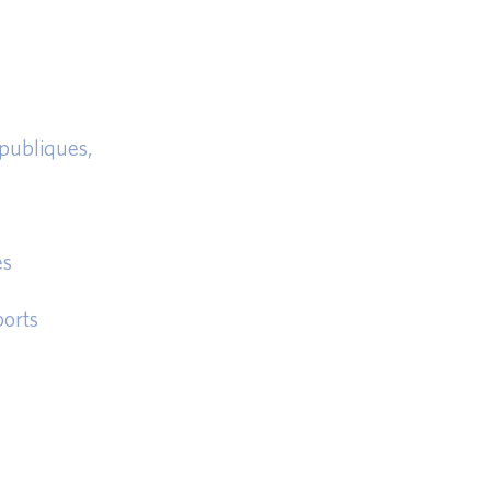
publiques,
es
ports