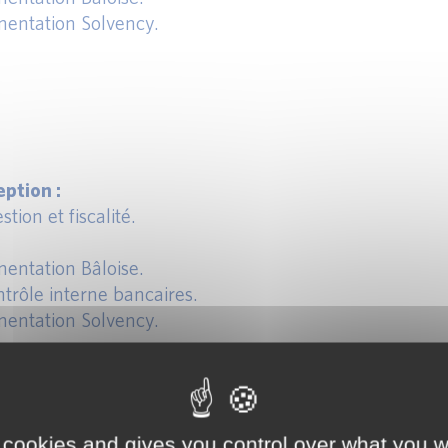
entation Solvency.
ption :
tion et fiscalité.
entation Bâloise.
trôle interne bancaires.
entation Solvency.
 cookies and gives you control over what you w