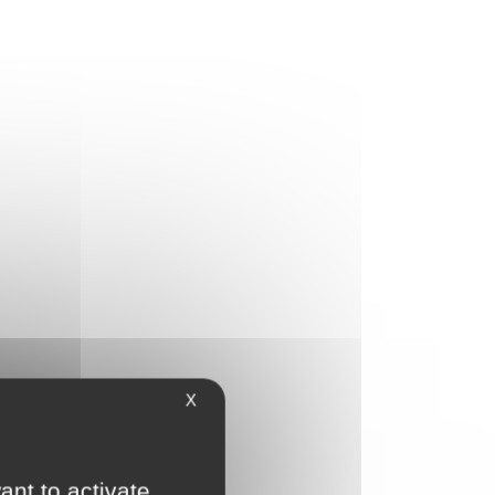
X
ant to activate