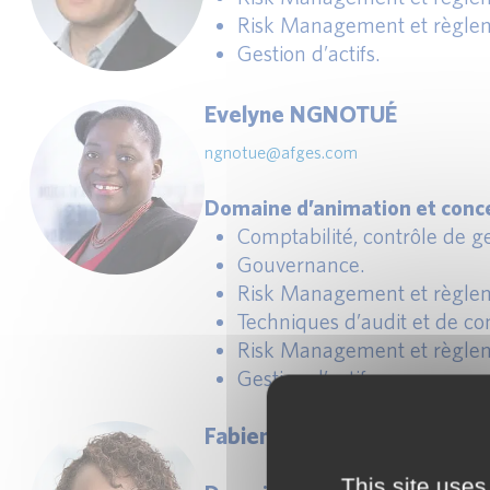
Risk Management et règlem
Gestion d’actifs.
Evelyne NGNOTUÉ
ngnotue@afges.com
Domaine d’animation et conce
Comptabilité, contrôle de ges
Gouvernance.
Risk Management et règlem
Techniques d’audit et de con
Risk Management et règlem
Gestion d’actifs.
Fabienne NTWA ANTIEME
This site uses