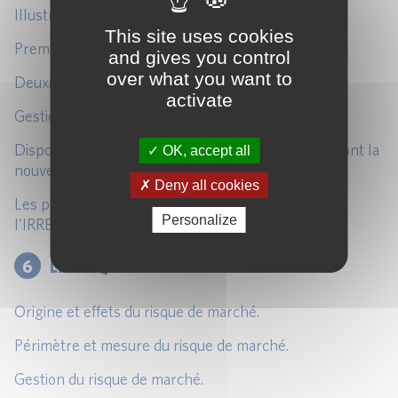
Illustrations du risque de taux.
This site uses cookies
Première mesure du risque de taux : le gap de taux.
and gives you control
over what you want to
Deuxième mesure du risque de taux : sensibilité.
activate
Gestion du risque de taux.
Dispositif réglementaire relatif au risque de taux, dont la
OK, accept all
nouvelle norme IRRBB.
Deny all cookies
Les principales orientations de l’ABE et les RTS sur
Personalize
l’IRRBB.
6
LE RISQUE DE MARCHE ET CVA
Origine et effets du risque de marché.
Périmètre et mesure du risque de marché.
Gestion du risque de marché.