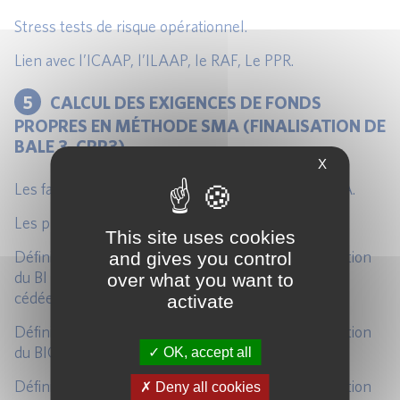
Stress tests de risque opérationnel.
Lien avec l’ICAAP, l’ILAAP, le RAF, Le PPR.
5
CALCUL DES EXIGENCES DE FONDS
PROPRES EN MÉTHODE SMA (FINALISATION DE
BALE 3, CRR3)
X
Les faiblesses des méthodes BIA, Standard et AMA.
Les principes de l’approche SMA.
This site uses cookies
Définition, principes de calcul et exemple d’application
and gives you control
du BI (business indicator). Traitement des activités
over what you want to
cédées ou achetées.
activate
Définition, principes de calcul et exemple d’application
du BIC (business indicator Component).
OK, accept all
Définition, principes de calcul et exemple d’application
Deny all cookies