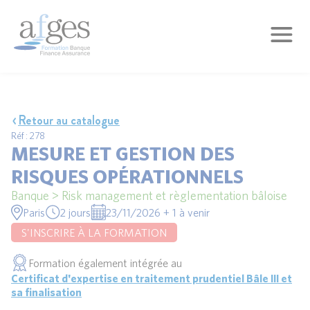
Retour au catalogue
Réf : 278
MESURE ET GESTION DES
RISQUES OPÉRATIONNELS
Banque > Risk management et règlementation bâloise
Paris
2 jours
23/11/2026 + 1 à venir
S'INSCRIRE À LA FORMATION
Formation également intégrée au
Certificat d'expertise en traitement prudentiel Bâle III et
sa finalisation